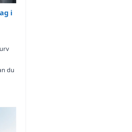
ag i
kurv
kan du