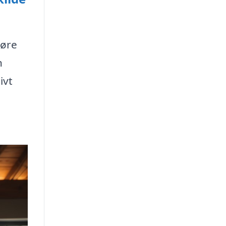
gøre
n
ivt