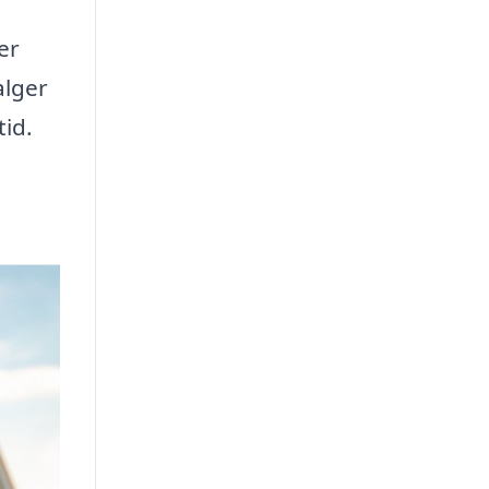
er
alger
tid.